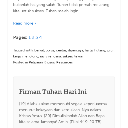
bukanlah hal yang salah. Tuhan tidak pernah melarang
…
kita untuk sukses. Tuhan malah ingin
Read more ›
Pages:
1
2
3
4
Tagged with:
berkat
,
boros
,
cerdas
,
dipercaya
,
harta
,
hutang
,
jujur
,
kerja
,
menolong
,
rajin
,
rencana
,
sukses
,
tekun
Posted in
Pelajaran Khusus
,
Resources
Firman Tuhan Hari Ini
[19] Allahku akan memenuhi segala keperluanmu
menurut kekayaan dan kemuliaan-Nya dalam
Kristus Yesus. [20] Dimuliakanlah Allah dan Bapa
kita selama-lamanya! Amin. (Filipi 4:19-20 TB)